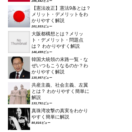
286,442ビュー
【憲法改正】憲法9条とは？
メリット・デメリットをわ
かりやすく解説
201,933ビュー
大阪都構想とは？メリッ
ト・デメリット・問題点
は？ わかりやすく解説
146,499ビュー
韓国大統領の末路一覧・な
ぜいつもこうなるのか？わ
かりやすく解説
135,957ビュー
共産主義、社会主義、左翼
とは？ わかりやすく簡単に
解説
133,791ビュー
真珠湾攻撃の真実をわかり
やすく簡単に解説
80,816ビュー