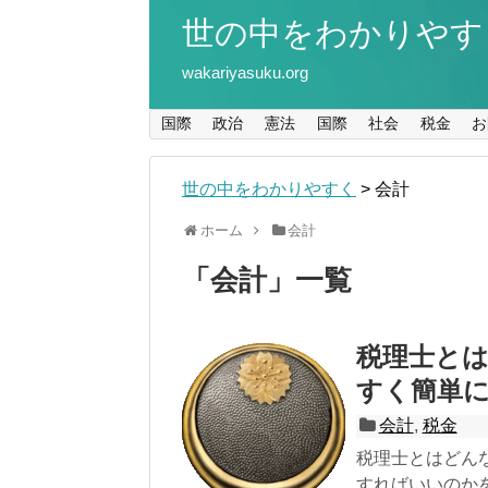
世の中をわかりやす
wakariyasuku.org
国際
政治
憲法
国際
社会
税金
お
世の中をわかりやすく
>
会計
ホーム
会計
「
会計
」
一覧
税理士と
すく簡単
会計
,
税金
税理士とはどん
すればいいのか