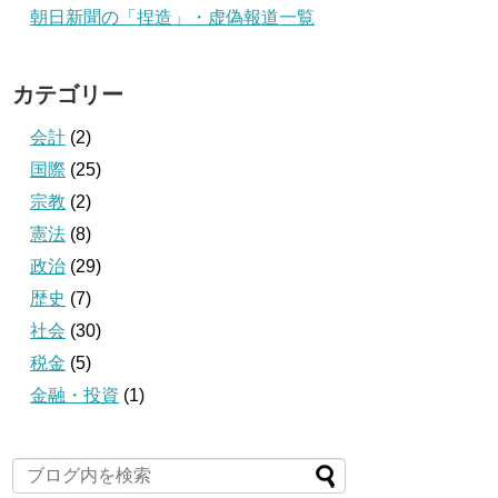
朝日新聞の「捏造」・虚偽報道一覧
カテゴリー
会計
(2)
国際
(25)
宗教
(2)
憲法
(8)
政治
(29)
歴史
(7)
社会
(30)
税金
(5)
金融・投資
(1)