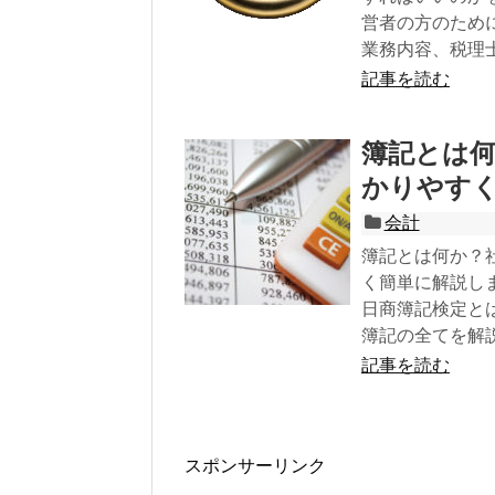
営者の方のため
業務内容、税理
記事を読む
簿記とは
かりやす
会計
簿記とは何か？
く簡単に解説し
日商簿記検定と
簿記の全てを解
記事を読む
スポンサーリンク