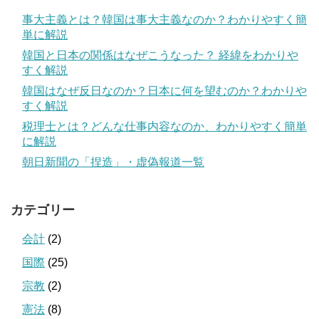
事大主義とは？韓国は事大主義なのか？わかりやすく簡
単に解説
韓国と日本の関係はなぜこうなった？ 経緯をわかりや
すく解説
韓国はなぜ反日なのか？日本に何を望むのか？わかりや
すく解説
税理士とは？どんな仕事内容なのか、わかりやすく簡単
に解説
朝日新聞の「捏造」・虚偽報道一覧
カテゴリー
会計
(2)
国際
(25)
宗教
(2)
憲法
(8)