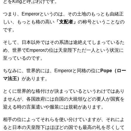
とをKingと呼ぶわけです。
つまり、Emperorというのは、その土地のもっとも由緒正
しい、もっとも格の高い
「支配者」
の称号ということなの
です。
そして、日本以外ではその系譜は途絶えてしまっているた
め、世界でEmperorの位は天皇陛下ただ一人という状況に
至っているのです。
ちなみに、世界的には、Emperorと同格の位に
Pope（ロー
マ法王）
があります。
とくに世界的な格付けが決まっているというわけではあり
ませんが、各国政府には自国の大統領などの要人が国賓を
迎える時の言葉遣いや服装には規範があります。
相手の位によってそれらを使い分けていますが、それによ
ると日本の天皇陛下はほぼどの国でも最高の礼を尽くして