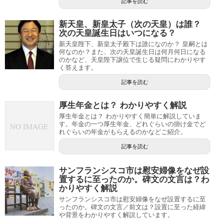
記事を読む
新天皇、新皇太子（次の天皇）は誰？
次の天皇誕生日はいつになる？
新天皇陛下、新皇太子殿下は誰になのか？ 皇嗣とは
何なのか？また、次の天皇誕生日は何月何日になる
のかなど、天皇陛下譲位で生じる疑問にわかりやす
く答えます。
記事を読む
厚生年金とは？ わかりやすく解説
厚生年金とは？ わかりやすく簡単に解説していま
す。年金の一つ厚生年金、どれぐらいの掛け金でど
れぐらいの年金がもらえるのかなどご紹介。
記事を読む
サンフランシスコ市は慰安婦像をなぜ設
置するに至ったのか。碑文の文言は？わ
かりやすく解説
サンフランシスコ市は慰安婦像をなぜ設置するに至
ったのか。碑文の文言／前文は？設置に至った経緯
や背景をわかりやすく解説しています。