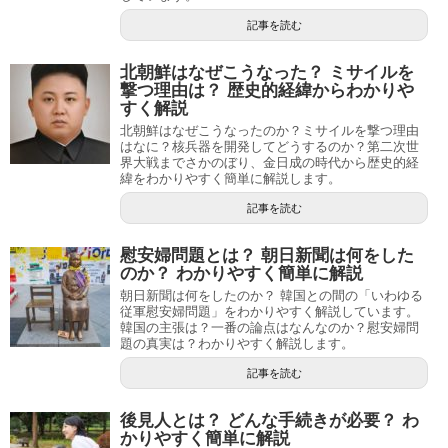
記事を読む
北朝鮮はなぜこうなった？ ミサイルを
撃つ理由は？ 歴史的経緯からわかりや
すく解説
北朝鮮はなぜこうなったのか？ミサイルを撃つ理由
はなに？核兵器を開発してどうするのか？第二次世
界大戦までさかのぼり、金日成の時代から歴史的経
緯をわかりやすく簡単に解説します。
記事を読む
慰安婦問題とは？ 朝日新聞は何をした
のか？ わかりやすく簡単に解説
朝日新聞は何をしたのか？ 韓国との間の「いわゆる
従軍慰安婦問題」をわかりやすく解説しています。
韓国の主張は？一番の論点はなんなのか？慰安婦問
題の真実は？わかりやすく解説します。
記事を読む
後見人とは？ どんな手続きが必要？ わ
かりやすく簡単に解説