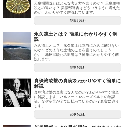
天皇機関説とはどんな考え方を言うのか？ 天皇主権
説との違いは？ 美濃部達吉はどういうふうに考えた
のか、わかりやすく解説しています。
記事を読む
永久凍土とは？ 簡単にわかりやすく解
説
永久凍土とは？ 永久凍土は本当に永久に解けない
のか？どのような土地のことを言うのでしょう
か。 地球温暖化の影響は？簡単にわかりやすく解
説します。
記事を読む
真珠湾攻撃の真実をわかりやすく簡単に
解説
真珠湾攻撃の真実はなんなのか？わかりやすく簡単
に解説します。ハルノートやルーズベルトの陰謀
論、なぜ空母が全て出払っていたのか？真実に迫り
ます。
記事を読む