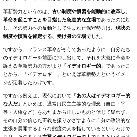
革新勢力というのは、
古い制度や慣習を能動的に改革し、
革命を起こすことを目指した急進的な立場
であったのに対
し、その勢力への反動として生まれた保守勢力は、
現状の
制度や慣習を肯定する、受け身の立場
でした。
ですから、フランス革命がそうであったように、自分たち
のイデオロギーを前面に押し出して、それを大義に革命を
訴える革新勢力の方がより
「イデオロギー的」
であったこ
とから、「イデオロギー」といえば革新勢力というイメー
ジが定着したわけです。
ですから例えば、現代において
「あの人はイデオロギー的
な人だ」
といえば、通常は民主主義的な理念（自由・平
等・人権など）をあたまから正しいものと信じて疑わず、
その自分の信じた正義を振りかざすように自分の政治的な
主張を展開するような態度の人を指しているというわけで
あり、その多くは
左翼イデオロギーの人
であるというわけ