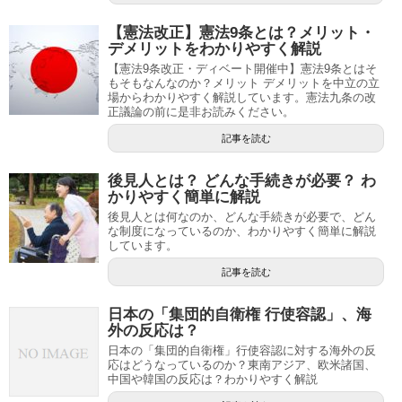
【憲法改正】憲法9条とは？メリット・
デメリットをわかりやすく解説
【憲法9条改正・ディベート開催中】憲法9条とはそ
もそもなんなのか？メリット デメリットを中立の立
場からわかりやすく解説しています。憲法九条の改
正議論の前に是非お読みください。
記事を読む
後見人とは？ どんな手続きが必要？ わ
かりやすく簡単に解説
後見人とは何なのか、どんな手続きが必要で、どん
な制度になっているのか、わかりやすく簡単に解説
しています。
記事を読む
日本の「集団的自衛権 行使容認」、海
外の反応は？
日本の「集団的自衛権」行使容認に対する海外の反
応はどうなっているのか？東南アジア、欧米諸国、
中国や韓国の反応は？わかりやすく解説