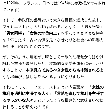
は1920年、フランス、日本では1945年に参政権が付与され
ています）
そして、参政権の獲得という大きな目標を達成した後も、
フェミニストたちの活動は終わることなく、
「男女平等」
「男女同権」「女性の地位向上」
を謳ってさまざまな権利
を主張したり、古い習慣を是正させたりと社会への影響力
を行使し続けてきたのです。
が、そのような運動が、時として一般的な感覚からはかけ
離れた主張を展開したり、攻撃的な姿勢を露骨に表したり
することで、
本来身方であるべき女性からも非難される
よ
うな場面がしばしば見られるようになりました。
それによって、「フェミニスト」という言葉が、
「女性の
権利を過剰に主張する人々」「常軌を逸して権利を主張す
るやっかいな人々」
といったような批判的な意味合いで使
われることが増えたのです。