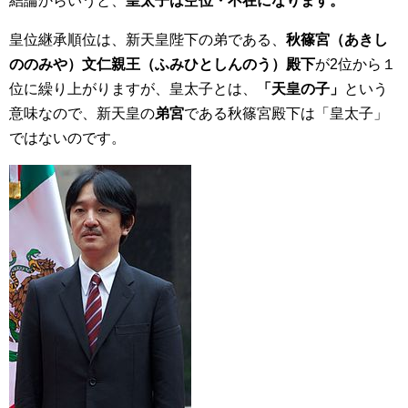
結論からいうと、
皇太子は空位・不在になります。
皇位継承順位は、新天皇陛下の弟である、
秋篠宮（あきし
ののみや）文仁親王（ふみひとしんのう）殿下
が2位から１
位に繰り上がりますが、皇太子とは、
「天皇の子」
という
意味なので、新天皇の
弟宮
である秋篠宮殿下は「皇太子」
ではないのです。