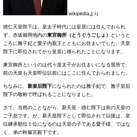
wikipediaより
徳仁天皇陛下は、皇太子時代には皇居には住んでおられ
ず、赤坂御用地内の
東宮御所（とうぐうごしょ）
というと
ころに雅子妃と愛子内親王とともにお住まいでした。天皇
陛下に即位されてから皇居に移られたことになります。
東宮御所というのは代々皇太子がお住まいになる居所で、
前の天皇も天皇即位以前にはここに住んでおられました。
ちなみに、
新皇后陛下
になられたのは雅子妃で、雅子皇后
陛下の敬称で呼ばれることになりました。
さて、当然のことながら、新天皇・徳仁陛下は前の天皇の
ご子息です。が、新天皇陛下として即位されて以後は、皇
位継承順位１位になるのは天皇の子である愛子様、ではな
く、弟の秋篠宮殿下です。