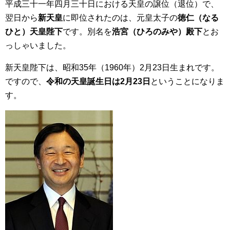
平成三十一年四月三十日における天皇の譲位（退位）で、
翌日から
新天皇
に即位されたのは、元皇太子の
徳仁（なる
ひと）天皇陛下
です。別名を
浩宮（ひろのみや）殿下
とお
っしゃいました。
新天皇陛下は、
昭和35年（1960年）
2月
23日生まれです。
ですので、
令和の天皇誕生日は2月23日
ということになりま
す。