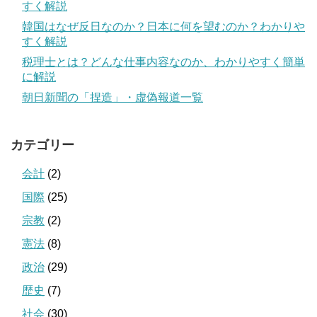
すく解説
韓国はなぜ反日なのか？日本に何を望むのか？わかりや
すく解説
税理士とは？どんな仕事内容なのか、わかりやすく簡単
に解説
朝日新聞の「捏造」・虚偽報道一覧
カテゴリー
会計
(2)
国際
(25)
宗教
(2)
憲法
(8)
政治
(29)
歴史
(7)
社会
(30)