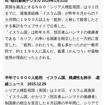
民 -朝日新聞デジタル 2015年1月31日
英国を拠点とするＮＧＯ「シリア人権監視団」は３１日
までに、過激派組織「イスラム国」が昨年６月からの７
カ月間に１９００人以上を「処刑」と称して殺害したと
する集計をウェブサイトで公表した。
「イスラム国」は昨年６月、預言者ムハンマドの後継者
である「カリフ」の率いる国家を樹立したと一方的に宣
言した。「処刑」されたうち、最も多かったのが一般市
民で、約１１９０人に及んだ。姦通（かんつう）や薬物
使用が理由だったとされる。
半年で１９００人処刑 イスラム国、残虐性を誇示 -産
経ニュース 2015.12.29
シリア人権監視団（英国）は２８日、イスラム過激派
「イスラム国」がカリフ（預言者ムハンマドの後継者）
制国家の樹立を宣言した６月以降の半年間に、シリアで