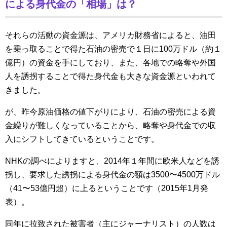
による身代金の「相場」は？
それらの活動の資金源は、アメリカ財務省によると、油田
を乗っ取ることで得た石油の密売で１日に100万ドル（約１
億円）の資金を手にしており、また、各地での略奪や外国
人を誘拐することで得た身代金も大きな資金源といわれて
きました。
が、昨今原油価格の値下がりにより、石油の密売による資
金繰りが難しくなっていることから、略奪や身代金での収
入にシフトしてきているということです。
NHKの調べによりますと、2014年１年間に欧米人などを誘
拐し、要求した誘拐による身代金の額は3500〜4500万ドル
（41〜53億円超）に上るということです（2015年1月発
表）。
同年に拉致された被害者（主にジャーナリスト）の人数は