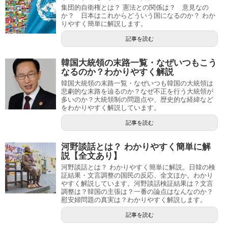
集団的自衛権とは？ 憲法との関係は？ 意見なの
か？ 日本はこれからどういう国になるのか？ わか
りやすく簡単に解説します。
記事を読む
韓国大統領の末路一覧・なぜいつもこう
なるのか？わかりやすく解説
韓国大統領の末路一覧・なぜいつも韓国の大統領は
悲劇的な末路を辿るのか？なぜ不正を行う大統領が
多いのか？大統領制の問題点や、歴史的な経緯など
をわかりやすく解説しています。
記事を読む
河野談話とは？ わかりやすく簡単に解
説【全文あり】
河野談話とは？ わかりやすく簡単に解説。日韓の検
証結果・文言調整の国民の反応、全文ほか。わかり
やすく解説しています。河野談話検証結果は？文言
調整は？韓国の主張は？一番の論点はなんなのか？
慰安婦問題の真実は？わかりやすく解説します。
記事を読む