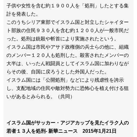
子供や女性を含む約１９００人を「処刑」したとする集
計を発表した。
このうちシリア東部でイスラム国と対立したシャイター
ト部族の住民９３０人を含む約１２００人が一般市民だ
った。処刑は銃殺や斬首により実施されたという。
イスラム国は市民やアサド政権側の兵士らの他に、組織
のメンバー１２０人も処刑した。殺害されたメンバーの
大半は、いったん戦闘員としてイスラム国に加わりなが
らその後、自国に戻ろうとした外国人だった。
イスラム国には「公開処刑」などにより残虐性を誇示
し、支配地域の住民や敵対勢力に恐怖心を植え付ける狙
いがあるとみられる。（共同）
イスラム国がサッカー・アジアカップを見たイラク人の
若者１３人を処刑- 新華ニュース 2015年1月21日