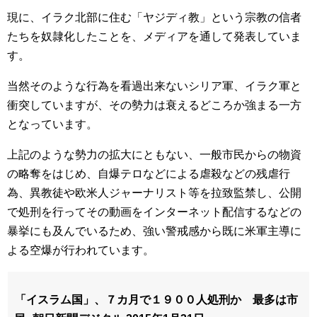
現に、イラク北部に住む「ヤジディ教」という宗教の信者
たちを奴隷化したことを、メディアを通して発表していま
す。
当然そのような行為を看過出来ないシリア軍、イラク軍と
衝突していますが、その勢力は衰えるどころか強まる一方
となっています。
上記のような勢力の拡大にともない、一般市民からの物資
の略奪をはじめ、自爆テロなどによる虐殺などの残虐行
為、異教徒や欧米人ジャーナリスト等を拉致監禁し、公開
で処刑を行ってその動画をインターネット配信するなどの
暴挙にも及んでいるため、強い警戒感から既に米軍主導に
よる空爆が行われています。
「イスラム国」、７カ月で１９００人処刑か 最多は市