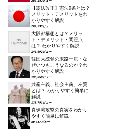
286,442ビュー
【憲法改正】憲法9条とは？
メリット・デメリットをわ
かりやすく解説
201,933ビュー
大阪都構想とは？メリッ
ト・デメリット・問題点
は？ わかりやすく解説
146,502ビュー
韓国大統領の末路一覧・な
ぜいつもこうなるのか？わ
かりやすく解説
135,958ビュー
共産主義、社会主義、左翼
とは？ わかりやすく簡単に
解説
133,791ビュー
真珠湾攻撃の真実をわかり
やすく簡単に解説
80,817ビュー