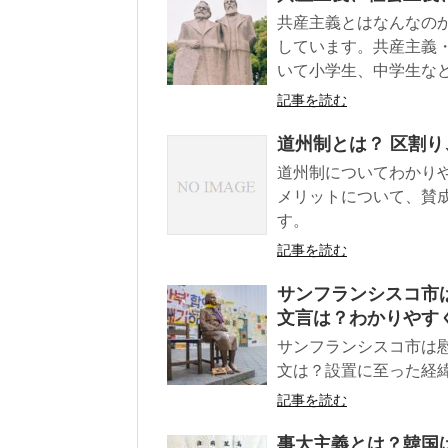
共産主義とはなんなの
しています。共産主義・
いて小学生、中学生な
記事を読む
道州制とは？ 区割
道州制についてわかり
メリットについて、賛
す。
記事を読む
サンフランシスコ市
文言は？わかりやす
サンフランシスコ市は
文は？設置に至った経
記事を読む
事大主義とは？韓国