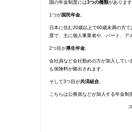
国の年金制度には
3つの種類
があります
1つが
国民年金
。
日本に住む20歳以上で60歳未満の方
度で、主に個人事業者や、パート、ア
2つ目が
厚生年金
。
会社員など会社勤めの方が加入してい
も保険料が拠出されます。
そして3つ目が
共済組合
。
こちらは公務員などが加入する年金制