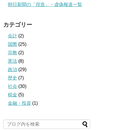
朝日新聞の「捏造」・虚偽報道一覧
カテゴリー
会計
(2)
国際
(25)
宗教
(2)
憲法
(8)
政治
(29)
歴史
(7)
社会
(30)
税金
(5)
金融・投資
(1)