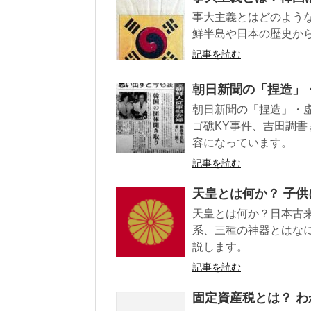
事大主義とはどのよう
鮮半島や日本の歴史か
記事を読む
朝日新聞の「捏造」
朝日新聞の「捏造」・
ゴ礁KY事件、吉田調
容になっています。
記事を読む
天皇とは何か？ 子
天皇とは何か？日本古
系、三種の神器とはな
説します。
記事を読む
固定資産税とは？ 