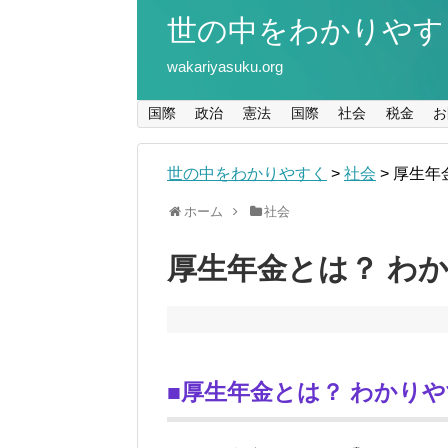
世の中をわかりやす
wakariyasuku.org
国際
政治
憲法
国際
社会
税金
お
世の中をわかりやすく
>
社会
>
厚生年
ホーム
社会
厚生年金とは？ わ
■厚生年金とは？ わかり