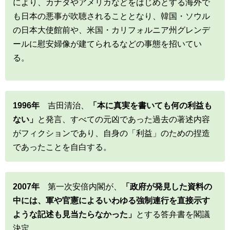
により、カナダやアメリカなどをはじめとする海外で
も日本の悪事が吹聴されることとなり、韓国・ソウル
の日本大使館前や、米国・カリフォルニア州グレンデ
ールに慰安婦像が建てられるなどの事態を招いてい
る。
1996年
吉田清治、
「本に真実を書いても何の利益も
ない」
と発言、すべての元凶であった過去の著述内容
がフィクションであり、自身の「利益」のための捏造
であったことを自白する。
2007年
第一次安倍内閣が、
「政府が発見した資料の
中には、軍や官憲によるいわゆる強制連行を直接示す
ような記述も見当たらなかった」
とする答弁書を閣議
決定。