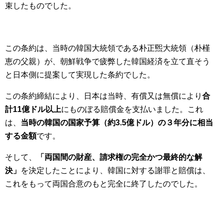
束したものでした。
この条約は、当時の韓国大統領である朴正煕大統領（朴槿
恵の父親）が、朝鮮戦争で疲弊した韓国経済を立て直そう
と日本側に提案して実現した条約でした。
この条約締結により、日本は当時、有償又は無償により
合
計11億ドル以上
にものぼる賠償金を支払いました。これ
は、
当時の韓国の国家予算（約3.5億ドル）の３年分に相当
する金額
です。
そして、
「両国間の財産、請求権の完全かつ最終的な解
決」
を決定したことにより、韓国に対する謝罪と賠償は、
これをもって両国合意のもと完全に終了したのでした。