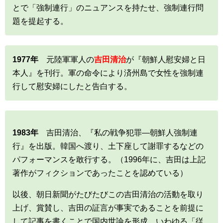
とで「強制連行」のニュアンスを持たせ、強制連行問
題を提起する。
1977年
元陸軍軍人の
吉田清治
が『朝鮮人慰安婦と日
本人』を刊行。軍の命令により済州島で女性を強制連
行して慰安婦にしたと告白する。
1983年
吉田清治、『私の戦争犯罪―朝鮮人強制連
行』を出版。韓国へ渡り、土下座して謝罪するなどの
パフォーマンスを敢行する。（1996年に、吉田は上記
著作がフィクションであったことを認めている）
以後、朝日新聞がたびたびこの吉田清治の活動を取り
上げ、賞賛し、吉田の証言が事実であることを前提に
して記事を書くことで国内世論を形成。いわゆる「従