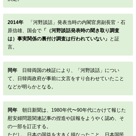
2014年
「河野談話」発表当時の内閣官房副長官・石
原信雄、国会で
「（河野談話発表時の聞き取り調査
は）事実関係の裏付け調査は行われていない」
と証
言。
同年
日韓両国の検証により、「河野談話」につい
て、日韓両政府が事前に文言をすり合わせていたこと
などが明らかとなる。
同年
朝日新聞は、1980年代〜90年代にかけて報じた
慰安婦問題関連記事の捏造や誤報をようやく認め、そ
の一部を訂正する。
ただし、日本の国益を大きく損なったこと、日本国民