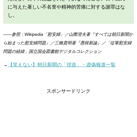
に与えた著しい不名誉や精神的苦痛に対する謝罪はな
し。
――参照：Wikipedia「慰安婦」／山際澄夫著『すべては朝日新聞か
ら始まった慰安婦問題』／三橋貴明著『愚韓新論』／「従軍慰安婦
問題の経緯」国立国会図書館デジタルコレクション
→
【笑えない】朝日新聞の「捏造」・虚偽報道一覧
スポンサードリンク