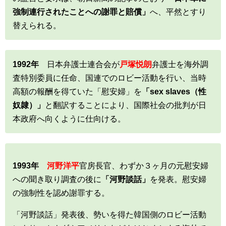
強制連行されたことへの謝罪と賠償」
へ、平然とすり
替えられる。
1992年
日本弁護士連合会が
戸塚悦朗
弁護士を海外調
査特別委員に任命、国連でのロビー活動を行い、当時
高額の報酬を得ていた「慰安婦」を
「sex slaves（性
奴隷）」
と翻訳することにより、国際社会の批判が日
本政府へ向くように仕向ける。
1993年
河野洋平
官房長官、わずか３ヶ月の元慰安婦
への聞き取り調査の後に
「河野談話」
を発表。慰安婦
の強制性を認め謝罪する。
「河野談話」発表後、勢いを得た韓国側のロビー活動