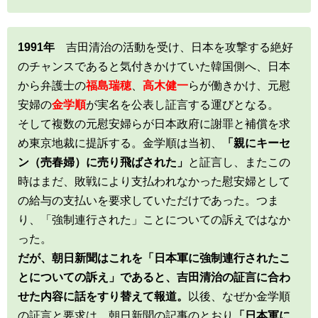
1991年
吉田清治の活動を受け、日本を攻撃する絶好
のチャンスであると気付きかけていた韓国側へ、日本
から弁護士の
福島瑞穂
、
高木健一
らが働きかけ、元慰
安婦の
金学順
が実名を公表し証言する運びとなる。
そして複数の元慰安婦らが日本政府に謝罪と補償を求
め東京地裁に提訴する。金学順は当初、
「親にキーセ
ン（売春婦）に売り飛ばされた」
と証言し、またこの
時はまだ、敗戦により支払われなかった慰安婦として
の給与の支払いを要求していただけであった。つま
り、「強制連行された」ことについての訴えではなか
った。
だが、朝日新聞はこれを「日本軍に強制連行されたこ
とについての訴え」であると、吉田清治の証言に合わ
せた内容に話をすり替えて報道。
以後、なぜか金学順
の証言と要求は、朝日新聞の記事のとおり
「日本軍に