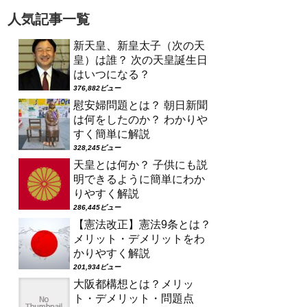
人気記事一覧
新天皇、新皇太子（次の天
皇）は誰？ 次の天皇誕生日
はいつになる？
376,882ビュー
慰安婦問題とは？ 朝日新聞
は何をしたのか？ わかりや
すく簡単に解説
328,245ビュー
天皇とは何か？ 子供にも説
明できるように簡単にわか
りやすく解説
286,445ビュー
【憲法改正】憲法9条とは？
メリット・デメリットをわ
かりやすく解説
201,934ビュー
大阪都構想とは？メリッ
ト・デメリット・問題点