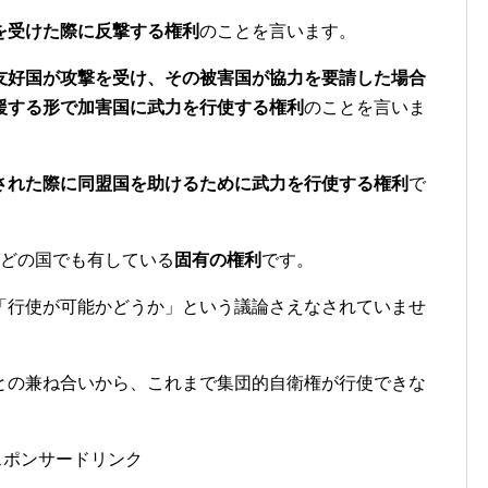
を受けた際に反撃する権利
のことを言います。
友好国が攻撃を受け、その被害国が協力を要請した場合
援する形で加害国に武力を行使する権利
のことを言いま
された際に同盟国を助けるために武力を行使する権利
で
ばどの国でも有している
固有の権利
です。
「行使が可能かどうか」という議論さえなされていませ
との兼ね合いから、これまで集団的自衛権が行使できな
スポンサードリンク