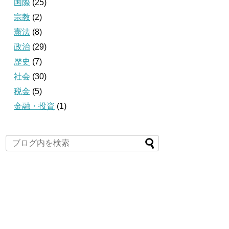
国際
(25)
宗教
(2)
憲法
(8)
政治
(29)
歴史
(7)
社会
(30)
税金
(5)
金融・投資
(1)