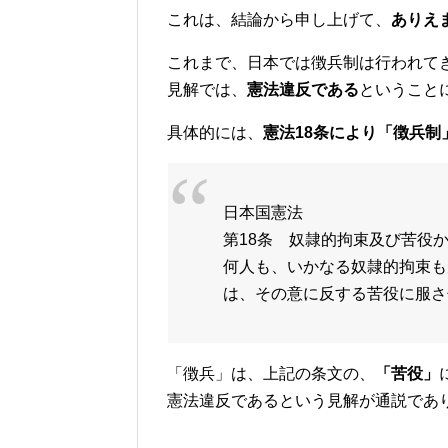
これは、結論から申し上げて、
ありえ
これまで、日本では徴兵制は行われて
見解では、
憲法違反である
ということ
具体的には、
憲法18条により「徴兵制
日本国憲法
第18条 奴隷的拘束及び苦役
何人も、いかなる奴隷的拘束も
は、その意に反する苦役に服さ
「徴兵」は、上記の条文の、
「苦役」
憲法違反であるという見解が通説であ